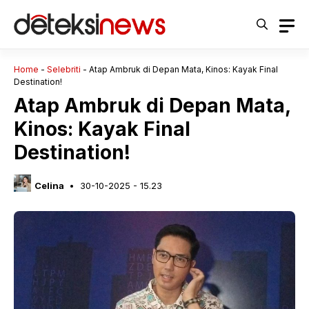
Langsung
ke
isi
Home
-
Selebriti
-
Atap Ambruk di Depan Mata, Kinos: Kayak Final
Destination!
Atap Ambruk di Depan Mata,
Kinos: Kayak Final
Destination!
Celina
30-10-2025 - 15.23