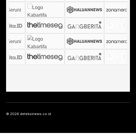
© 2026 deteksinews.co.id