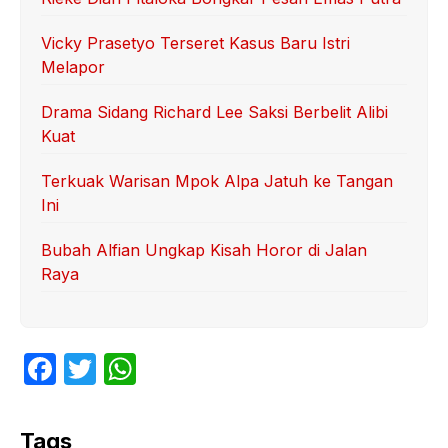
Vicky Prasetyo Terseret Kasus Baru Istri
Melapor
Drama Sidang Richard Lee Saksi Berbelit Alibi
Kuat
Terkuak Warisan Mpok Alpa Jatuh ke Tangan
Ini
Bubah Alfian Ungkap Kisah Horor di Jalan
Raya
F
T
W
a
w
h
c
itt
at
Tags