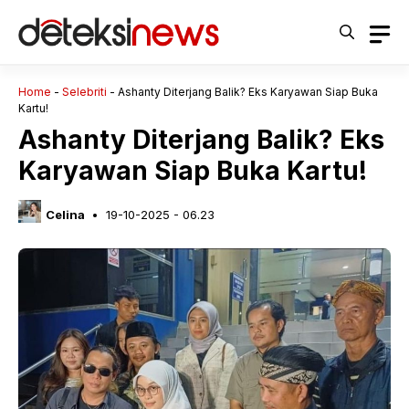
Langsung
ke
isi
Home
-
Selebriti
-
Ashanty Diterjang Balik? Eks Karyawan Siap Buka
Kartu!
Ashanty Diterjang Balik? Eks
Karyawan Siap Buka Kartu!
Celina
19-10-2025 - 06.23