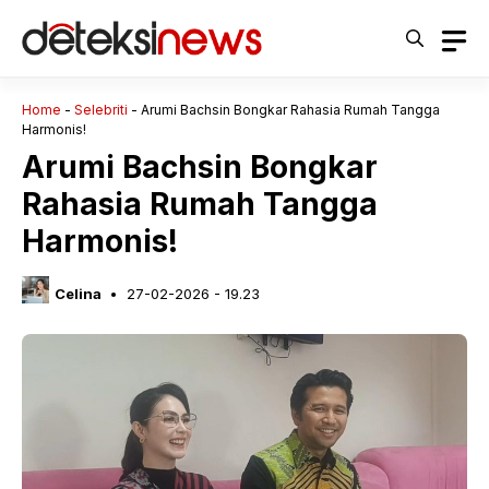
Langsung
ke
isi
Home
-
Selebriti
-
Arumi Bachsin Bongkar Rahasia Rumah Tangga
Harmonis!
Arumi Bachsin Bongkar
Rahasia Rumah Tangga
Harmonis!
Celina
27-02-2026 - 19.23