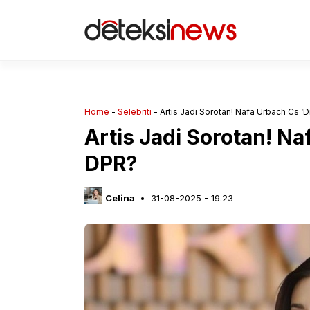
Langsung
ke
isi
Home
-
Selebriti
-
Artis Jadi Sorotan! Nafa Urbach Cs ‘
Artis Jadi Sorotan! Na
DPR?
Celina
31-08-2025 - 19.23