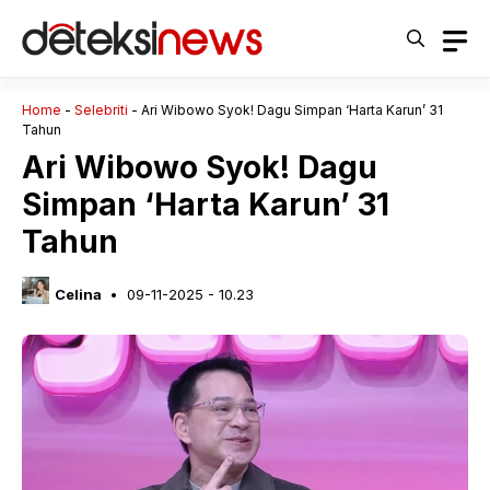
Langsung
ke
isi
Home
-
Selebriti
-
Ari Wibowo Syok! Dagu Simpan ‘Harta Karun’ 31
Tahun
Ari Wibowo Syok! Dagu
Simpan ‘Harta Karun’ 31
Tahun
Celina
09-11-2025 - 10.23