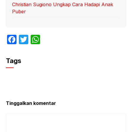
Christian Sugiono Ungkap Cara Hadapi Anak
Puber
F
T
W
a
w
h
c
itt
at
Tags
e
er
s
b
A
o
p
o
p
k
Tinggalkan komentar
Komentar