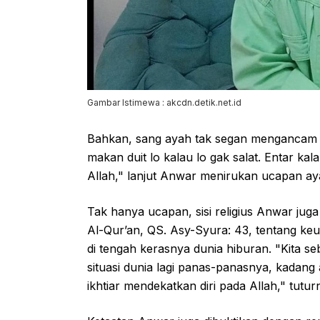
Gambar Istimewa : akcdn.detik.net.id
Bahkan, sang ayah tak segan mengancam 
makan duit lo kalau lo gak salat. Entar k
Allah," lanjut Anwar menirukan ucapan ay
Tak hanya ucapan, sisi religius Anwar juga
Al-Qur’an, QS. Asy-Syura: 43, tentang ke
di tengah kerasnya dunia hiburan. "Kita 
situasi dunia lagi panas-panasnya, kadang 
ikhtiar mendekatkan diri pada Allah," tuturn