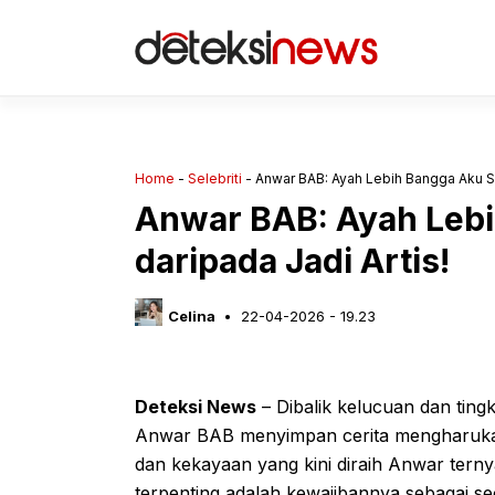
Langsung
ke
isi
Home
-
Selebriti
-
Anwar BAB: Ayah Lebih Bangga Aku Sal
Anwar BAB: Ayah Lebi
daripada Jadi Artis!
Celina
22-04-2026 - 19.23
Deteksi News
– Dibalik kelucuan dan tin
Anwar BAB menyimpan cerita mengharukan 
dan kekayaan yang kini diraih Anwar terny
terpenting adalah kewajibannya sebagai s