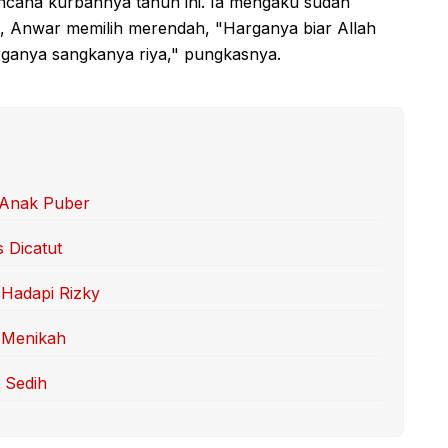
ncana kurbannya tahun ini. Ia mengaku sudah
ga, Anwar memilih merendah, "Harganya biar Allah
rganya sangkanya riya," pungkasnya.
 Anak Puber
s Dicatut
Hadapi Rizky
 Menikah
 Sedih