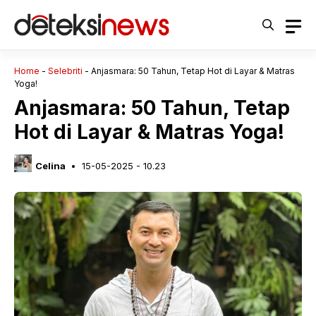
Langsung
ke
isi
Home
-
Selebriti
-
Anjasmara: 50 Tahun, Tetap Hot di Layar & Matras
Yoga!
Anjasmara: 50 Tahun, Tetap
Hot di Layar & Matras Yoga!
Celina
15-05-2025 - 10.23