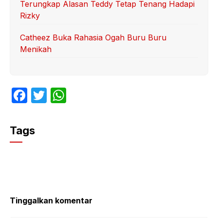
Terungkap Alasan Teddy Tetap Tenang Hadapi
Rizky
Catheez Buka Rahasia Ogah Buru Buru
Menikah
F
T
W
a
w
h
c
itt
at
Tags
e
er
s
b
A
o
p
o
p
k
Tinggalkan komentar