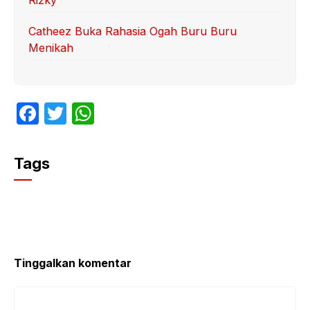
Rizky
Catheez Buka Rahasia Ogah Buru Buru
Menikah
F
T
W
a
w
h
c
itt
at
Tags
e
er
s
b
A
o
p
o
p
k
Tinggalkan komentar
Komentar