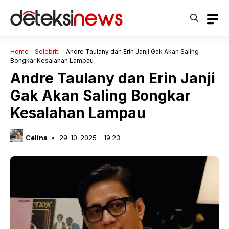
Langsung
ke
isi
Home
-
Selebriti
-
Andre Taulany dan Erin Janji Gak Akan Saling
Bongkar Kesalahan Lampau
Andre Taulany dan Erin Janji
Gak Akan Saling Bongkar
Kesalahan Lampau
Celina
29-10-2025 - 19.23