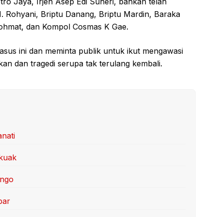
etro Jaya, Irjen Asep Edi Suheri, bahkan telah
Rohyani, Briptu Danang, Briptu Mardin, Baraka
Rohmat, dan Kompol Cosmas K Gae.
kasus ini dan meminta publik untuk ikut mengawasi
an dan tragedi serupa tak terulang kembali.
anati
rkuak
ongo
par