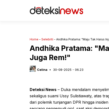
Langsung
ke
isi
Home
-
Selebriti
-
Andhika Pratama: "Maju Tak Harus In
Andhika Pratama: "Maj
Juga Rem!"
Celina
30-08-2025 - 06.23
Deteksi News
– Duka mendalam menyelimu
sekaligus suami Ussy Sulistiawaty, atas tr
dari polemik tunjangan DPR hingga inside
seorang pengemudi ojol, saat aksi demonst