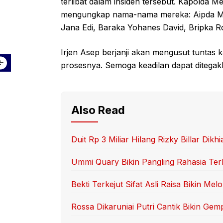
terlibat dalam insiden tersebut. Kapolda M
mengungkap nama-nama mereka: Aipda M. 
Jana Edi, Baraka Yohanes David, Bripka 
Irjen Asep berjanji akan mengusut tuntas 
prosesnya. Semoga keadilan dapat ditegakk
Also Read
Duit Rp 3 Miliar Hilang Rizky Billar Dikhi
Ummi Quary Bikin Pangling Rahasia Te
Bekti Terkejut Sifat Asli Raisa Bikin Mel
Rossa Dikaruniai Putri Cantik Bikin Gem