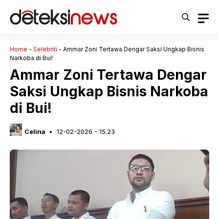
Langsung
ke
isi
Home
-
Selebriti
-
Ammar Zoni Tertawa Dengar Saksi Ungkap Bisnis
Narkoba di Bui!
Ammar Zoni Tertawa Dengar
Saksi Ungkap Bisnis Narkoba
di Bui!
Celina
12-02-2026 - 15.23