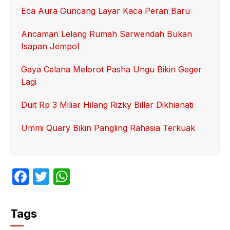
Eca Aura Guncang Layar Kaca Peran Baru
Ancaman Lelang Rumah Sarwendah Bukan
Isapan Jempol
Gaya Celana Melorot Pasha Ungu Bikin Geger
Lagi
Duit Rp 3 Miliar Hilang Rizky Billar Dikhianati
Ummi Quary Bikin Pangling Rahasia Terkuak
F
T
W
a
w
h
c
itt
at
Tags
e
er
s