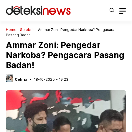
Langsung
ke
isi
Home
-
Selebriti
-
Ammar Zoni: Pengedar Narkoba? Pengacara
Pasang Badan!
Ammar Zoni: Pengedar
Narkoba? Pengacara Pasang
Badan!
Celina
18-10-2025 - 19.23