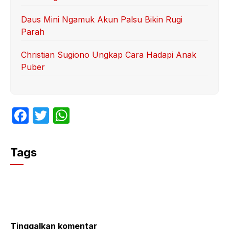
Daus Mini Ngamuk Akun Palsu Bikin Rugi
Parah
Christian Sugiono Ungkap Cara Hadapi Anak
Puber
F
T
W
a
w
h
c
itt
at
Tags
e
er
s
b
A
o
p
o
p
Tinggalkan komentar