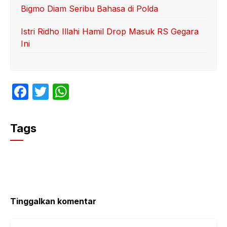
Bigmo Diam Seribu Bahasa di Polda
Istri Ridho Illahi Hamil Drop Masuk RS Gegara
Ini
F
T
W
a
w
h
c
itt
at
Tags
e
er
s
b
A
o
p
o
p
k
Tinggalkan komentar
Komentar