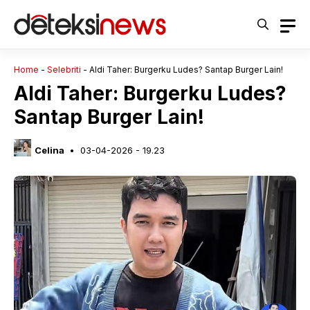
Langsung
ke
isi
Home
-
Selebriti
-
Aldi Taher: Burgerku Ludes? Santap Burger Lain!
Aldi Taher: Burgerku Ludes?
Santap Burger Lain!
Celina
03-04-2026 - 19.23