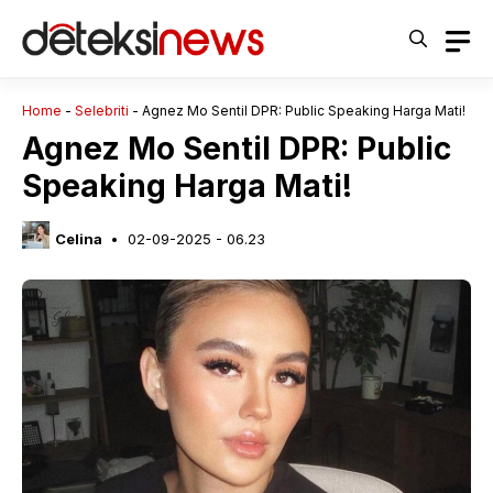
Langsung
ke
isi
Home
-
Selebriti
-
Agnez Mo Sentil DPR: Public Speaking Harga Mati!
Agnez Mo Sentil DPR: Public
Speaking Harga Mati!
Celina
02-09-2025 - 06.23