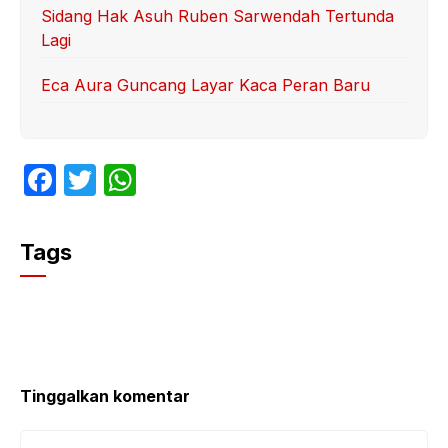
Sidang Hak Asuh Ruben Sarwendah Tertunda
Lagi
Eca Aura Guncang Layar Kaca Peran Baru
F
T
W
a
w
h
c
itt
at
Tags
e
er
s
b
A
o
p
o
p
k
Tinggalkan komentar
Komentar