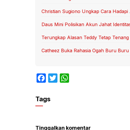
Christian Sugiono Ungkap Cara Hadapi
Daus Mini Polisikan Akun Jahat Identita
Terungkap Alasan Teddy Tetap Tenang 
Catheez Buka Rahasia Ogah Buru Buru
F
T
W
a
w
h
c
itt
at
Tags
e
er
s
b
A
o
p
Tinggalkan komentar