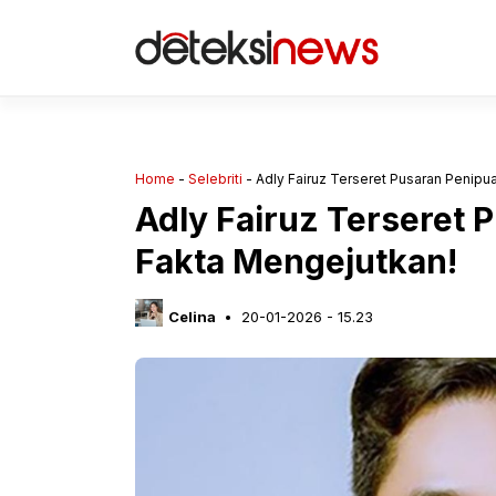
Langsung
ke
isi
Home
-
Selebriti
-
Adly Fairuz Terseret Pusaran Penipu
Adly Fairuz Terseret 
Fakta Mengejutkan!
Celina
20-01-2026 - 15.23