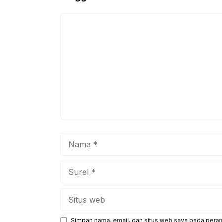
o
p
k
Komentar
Nama
Surel
Situs
web
Simpan nama, email, dan situs web saya pada peram