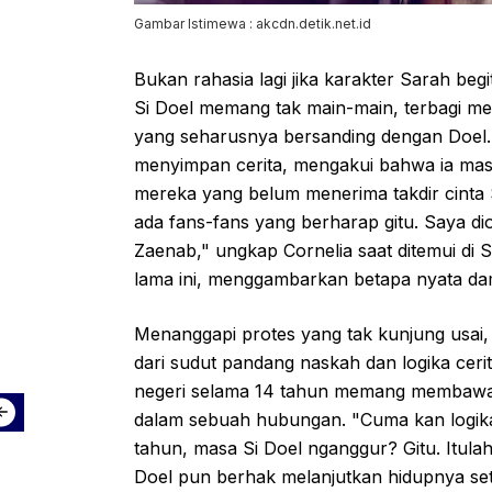
Gambar Istimewa : akcdn.detik.net.id
Bukan rahasia lagi jika karakter Sarah beg
Si Doel memang tak main-main, terbagi m
yang seharusnya bersanding dengan Doel. 
menyimpan cerita, mengakui bahwa ia masi
mereka yang belum menerima takdir cinta 
ada fans-fans yang berharap gitu. Saya d
Zaenab," ungkap Cornelia saat ditemui di 
lama ini, menggambarkan betapa nyata da
Menanggapi protes yang tak kunjung usa
dari sudut pandang naskah dan logika ceri
negeri selama 14 tahun memang membawa k
dalam sebuah hubungan. "Cuma kan logika
tahun, masa Si Doel nganggur? Gitu. Itula
Doel pun berhak melanjutkan hidupnya sete