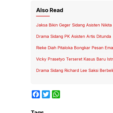
Also Read
Jaksa Bikin Geger Sidang Asisten Nikita
Drama Sidang PK Asisten Artis Ditunda
Rieke Diah Pitaloka Bongkar Pesan Ema
Vicky Prasetyo Terseret Kasus Baru Ist
Drama Sidang Richard Lee Saksi Berbelit
F
T
W
a
w
h
c
itt
at
Tags