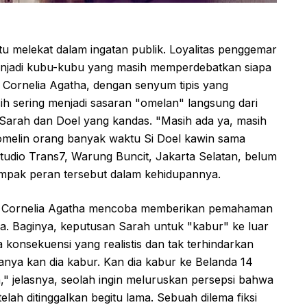
itu melekat dalam ingatan publik. Loyalitas penggemar
enjadi kubu-kubu yang masih memperdebatkan siapa
Cornelia Agatha, dengan senyum tipis yang
h sering menjadi sasaran "omelan" langsung dari
Sarah dan Doel yang kandas. "Masih ada ya, masih
iomelin orang banyak waktu Si Doel kawin sama
Studio Trans7, Warung Buncit, Jakarta Selatan, belum
mpak peran tersebut dalam kehidupannya.
i, Cornelia Agatha mencoba memberikan pemahaman
ta. Baginya, keputusan Sarah untuk "kabur" ke luar
onsekuensi yang realistis dan tak terhindarkan
nya kan dia kabur. Kan dia kabur ke Belanda 14
h," jelasnya, seolah ingin meluruskan persepsi bahwa
lah ditinggalkan begitu lama. Sebuah dilema fiksi