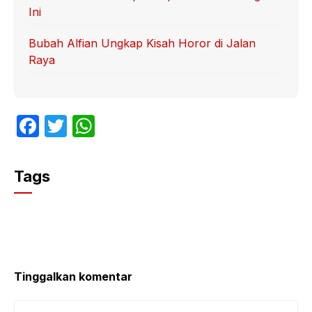
Ini
Bubah Alfian Ungkap Kisah Horor di Jalan
Raya
F
T
W
a
w
h
c
itt
at
Tags
e
er
s
b
A
o
p
o
p
k
Tinggalkan komentar
Komentar