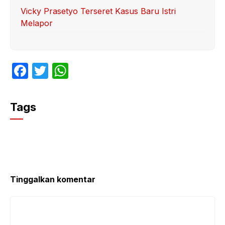
Vicky Prasetyo Terseret Kasus Baru Istri
Melapor
F
T
W
a
w
h
c
itt
at
Tags
e
er
s
b
A
o
p
o
p
k
Tinggalkan komentar
Komentar