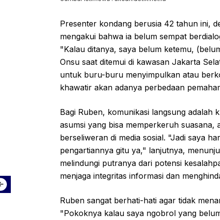
Presenter kondang berusia 42 tahun ini,
mengakui bahwa ia belum sempat berdialo
"Kalau ditanya, saya belum ketemu, (bel
Onsu saat ditemui di kawasan Jakarta Sel
untuk buru-buru menyimpulkan atau berk
khawatir akan adanya perbedaan pemaha
Bagi Ruben, komunikasi langsung adalah ku
asumsi yang bisa memperkeruh suasana, a
berseliweran di media sosial. "Jadi saya h
pengartiannya gitu ya," lanjutnya, menunj
melindungi putranya dari potensi kesalahp
menjaga integritas informasi dan menghind
Ruben sangat berhati-hati agar tidak menam
"Pokoknya kalau saya ngobrol yang belum s