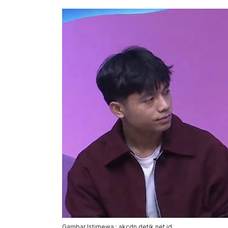
Gambar Istimewa : akcdn.detik.net.id