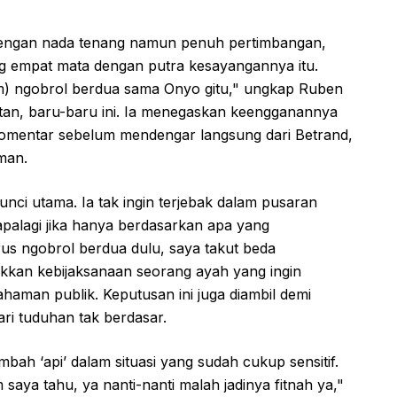
 dengan nada tenang namun penuh pertimbangan,
g empat mata dengan putra kesayangannya itu.
um) ngobrol berdua sama Onyo gitu," ungkap Ruben
atan, baru-baru ini. Ia menegaskan keengganannya
omentar sebelum mendengar langsung dari Betrand,
man.
nci utama. Ia tak ingin terjebak dalam pusaran
palagi jika hanya berdasarkan apa yang
arus ngobrol berdua dulu, saya takut beda
ukkan kebijaksanaan seorang ayah yang ingin
ahaman publik. Keputusan ini juga diambil demi
ari tuduhan tak berdasar.
bah ‘api’ dalam situasi yang sudah cukup sensitif.
aya tahu, ya nanti-nanti malah jadinya fitnah ya,"