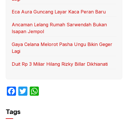
Eca Aura Guncang Layar Kaca Peran Baru
Ancaman Lelang Rumah Sarwendah Bukan
Isapan Jempol
Gaya Celana Melorot Pasha Ungu Bikin Geger
Lagi
Duit Rp 3 Miliar Hilang Rizky Billar Dikhianati
F
T
W
a
w
h
c
itt
at
Tags
e
er
s
b
A