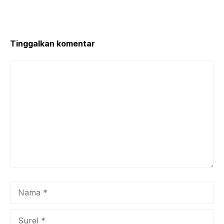
o
p
o
p
k
Tinggalkan komentar
Komentar
Nama
Surel