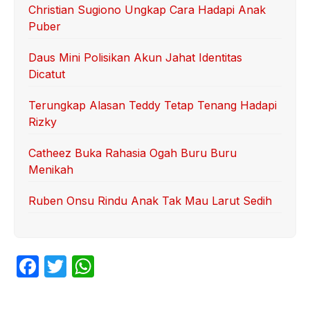
Christian Sugiono Ungkap Cara Hadapi Anak
Puber
Daus Mini Polisikan Akun Jahat Identitas
Dicatut
Terungkap Alasan Teddy Tetap Tenang Hadapi
Rizky
Catheez Buka Rahasia Ogah Buru Buru
Menikah
Ruben Onsu Rindu Anak Tak Mau Larut Sedih
F
T
W
a
w
h