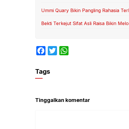
Ummi Quary Bikin Pangling Rahasia Te
Bekti Terkejut Sifat Asli Raisa Bikin Mel
F
T
W
a
w
h
c
itt
at
Tags
e
er
s
b
A
o
p
Tinggalkan komentar
o
p
k
Komentar