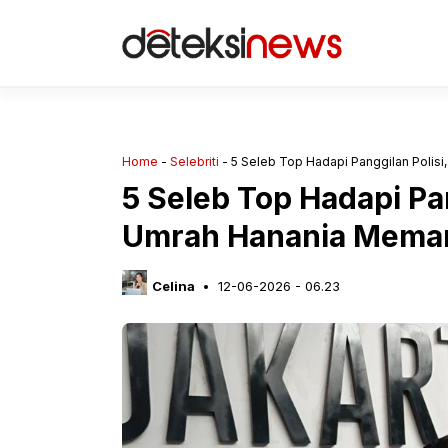
Langsung
ke
isi
Home
-
Selebriti
-
5 Seleb Top Hadapi Panggilan Polis
5 Seleb Top Hadapi Pan
Umrah Hanania Mema
Celina
12-06-2026 - 06.23