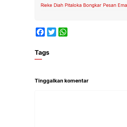
Rieke Diah Pitaloka Bongkar Pesan Ema
F
T
W
a
w
h
c
itt
at
Tags
e
er
s
b
A
o
p
Tinggalkan komentar
o
p
k
Komentar