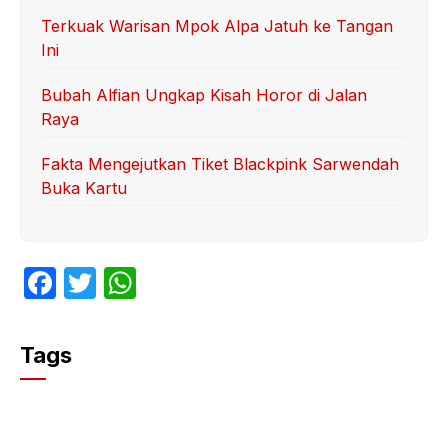
Terkuak Warisan Mpok Alpa Jatuh ke Tangan
Ini
Bubah Alfian Ungkap Kisah Horor di Jalan
Raya
Fakta Mengejutkan Tiket Blackpink Sarwendah
Buka Kartu
F
T
W
a
w
h
c
itt
at
Tags
e
er
s
b
A
o
p