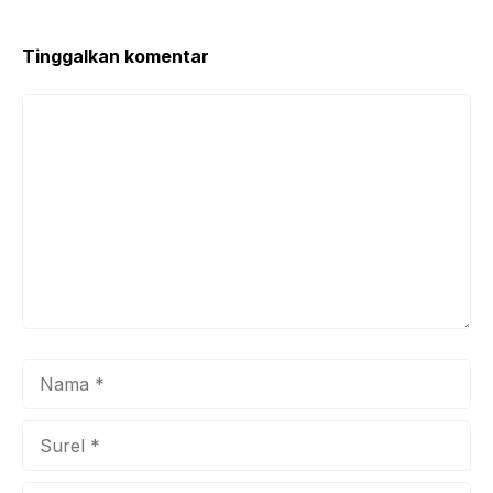
o
p
k
Tinggalkan komentar
Komentar
Nama
Surel