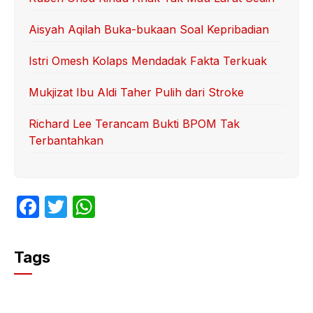
Aisyah Aqilah Buka-bukaan Soal Kepribadian
Istri Omesh Kolaps Mendadak Fakta Terkuak
Mukjizat Ibu Aldi Taher Pulih dari Stroke
Richard Lee Terancam Bukti BPOM Tak
Terbantahkan
F
T
W
a
w
h
c
itt
at
Tags
e
er
s
b
A