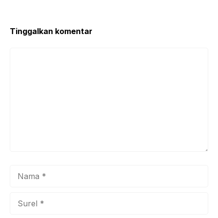
o
p
o
p
k
Tinggalkan komentar
Komentar
Nama
Surel